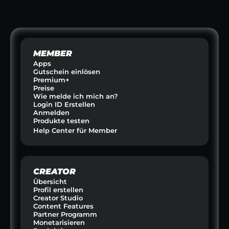
E CLUB
GO ATHLETE
PETZIN
RINKS
SPORT & SCOUTING  
HAUSTIERE &
MEMBER
Apps
Gutschein einlösen
Premium+
Preise
Wie melde ich mich an?
Login ID Erstellen
Anmelden
Produkte testen
Help Center für Member
CREATOR
Übersicht
Profil erstellen
Creator Studio
Content Features
Partner Programm
Monetarisieren