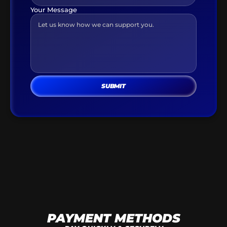
Your Message
SUBMIT
TESTIEE
DAYLONIA
DEALS & PRODUCT TESTS
BEAUTY & ROUTINES
THE TASTE CLUB
FAMILY TRENDS
GUIDES & OFFERS
FOOD & DRINKS
PAYMENT METHODS