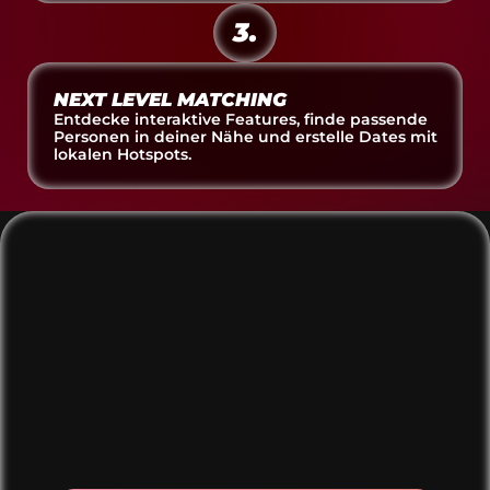
3.
NEXT LEVEL MATCHING
Entdecke interaktive Features, finde passende 
Personen in deiner Nähe und erstelle Dates mit 
lokalen Hotspots.
DEIN DOWNLOAD
LADE DIE APP HERUNTER!
Baue echte Reichweite auf, sichere dir 
Kampagnen und verdiene Geld – mit einer 
Plattform, die dich sichtbar macht und deine 
Inhalte in den Fokus rückt.