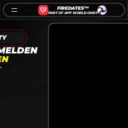
FIREDATES™
PART OF APP WORLD ONE®
TY
NMELDEN
EN
,