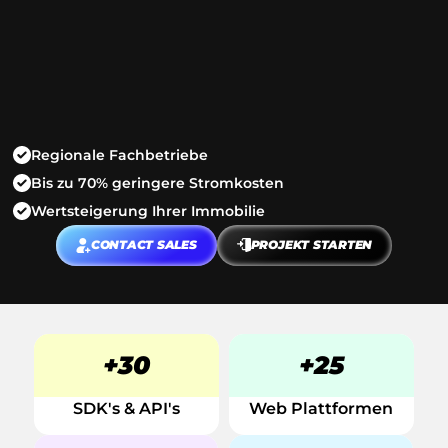
PLAY
INTERAKTIVE SOFTWARE MODULE 
Entdecke ein Social Network für deine
INTEGRIEREN
Interessen mit Matching, Entertainment, Empfehlungen, 
Premium Features und
lokalen Angeboten!
Regionale Fachbetriebe
Bis zu 70% geringere Stromkosten
Wertsteigerung Ihrer Immobilie
CONTACT SALES
PROJEKT STARTEN
+30
+25
SDK's & API's
Web Plattformen